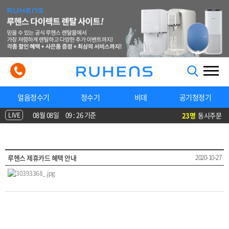
얼음정수기
정수기
비데
공기청정기
08월 08일 09 : 26 기준
LIVE
23명
동시주문
루헨스 제휴카드 혜택 안내
2020-10-27